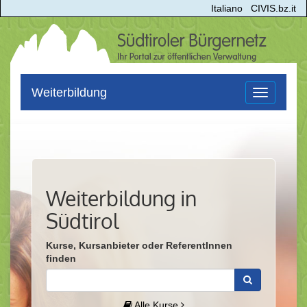
Italiano
CIVIS.bz.it
Weiterbildung
Toggle
navigation
Weiterbildung in
Südtirol
Kurse, Kursanbieter oder ReferentInnen
finden
Alle Kurse