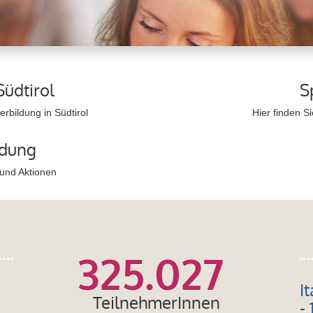
Südtirol
S
rbildung in Südtirol
Hier finden S
ldung
 und Aktionen
325.027
I
TeilnehmerInnen
- 