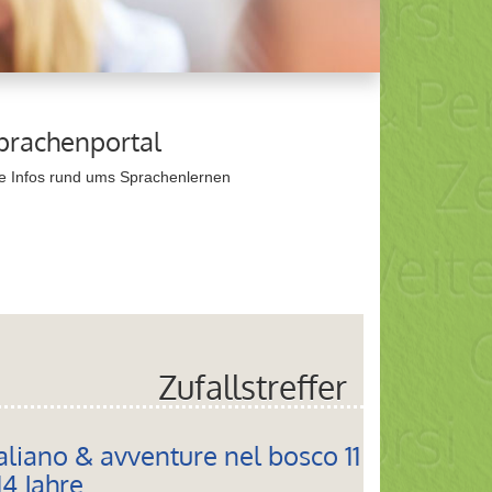
prachenportal
ie Infos rund ums Sprachenlernen
Zufallstreffer
taliano & avventure nel bosco 11
14 Jahre