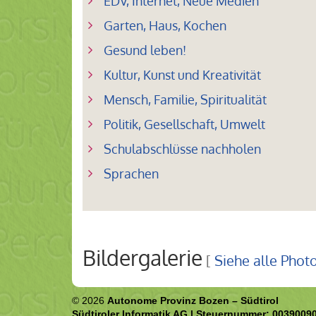
EDV, Internet, Neue Medien
Garten, Haus, Kochen
Gesund leben!
Kultur, Kunst und Kreativität
Mensch, Familie, Spiritualität
Politik, Gesellschaft, Umwelt
Schulabschlüsse nachholen
Sprachen
Bildergalerie
[
Siehe alle Phot
© 2026
Autonome Provinz Bozen – Südtirol
Südtiroler Informatik AG | Steuernummer: 0039009