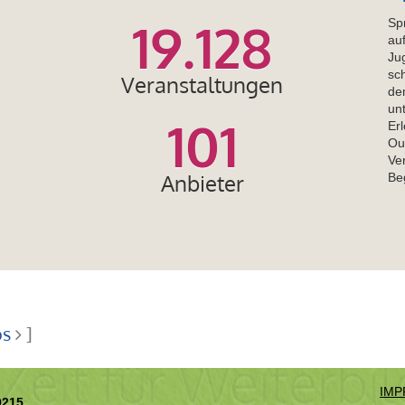
19.128
Sp
au
Ju
sc
Veranstaltungen
de
un
101
Er
Ou
Ve
Anbieter
Be
os
]
IMP
0215