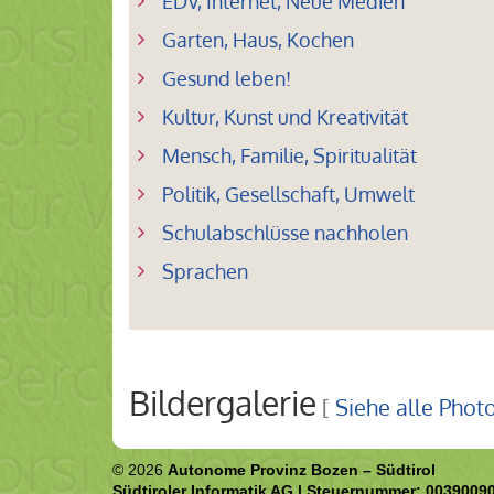
EDV, Internet, Neue Medien
Garten, Haus, Kochen
Gesund leben!
Kultur, Kunst und Kreativität
Mensch, Familie, Spiritualität
Politik, Gesellschaft, Umwelt
Schulabschlüsse nachholen
Sprachen
Bildergalerie
[
Siehe alle Phot
© 2026
Autonome Provinz Bozen – Südtirol
Südtiroler Informatik AG | Steuernummer: 0039009