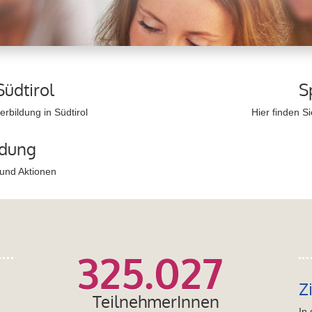
Südtirol
S
rbildung in Südtirol
Hier finden S
ldung
 und Aktionen
325.027
Z
TeilnehmerInnen
In