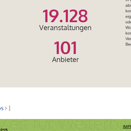
ab
19.128
kom
eig
od
Veranstaltungen
Wor
kon
101
Ve
Be
Anbieter
os
]
IMP
0215