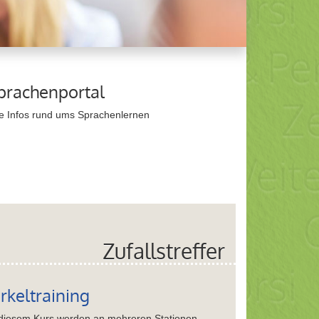
prachenportal
ie Infos rund ums Sprachenlernen
Zufallstreffer
irkeltraining
 diesem Kurs werden an mehreren Stationen