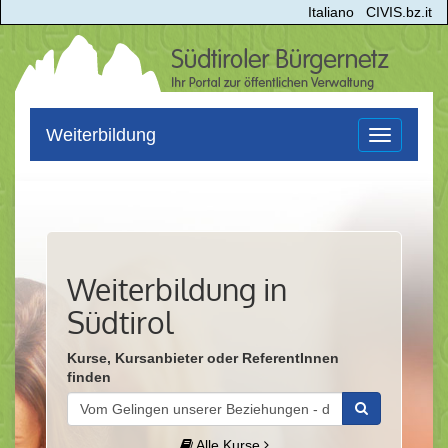
Italiano
CIVIS.bz.it
Weiterbildung
Toggle
navigation
Weiterbildung in
Südtirol
Kurse, Kursanbieter oder ReferentInnen
finden
Alle Kurse