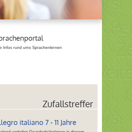
prachenportal
ie Infos rund ums Sprachenlernen
Zufallstreffer
llegro italiano 7 - 11 Jahre
ielend vertiefen GrundschülerInnen in diesem