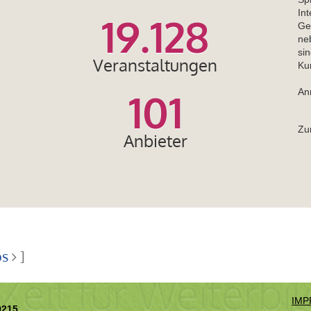
In
19.128
Ge
ne
sin
Veranstaltungen
Ku
101
An
Z
Anbieter
os
]
IMP
0215