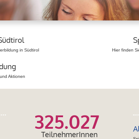
Südtirol
S
rbildung in Südtirol
Hier finden S
ldung
 und Aktionen
325.027
A
TeilnehmerInnen
Sp