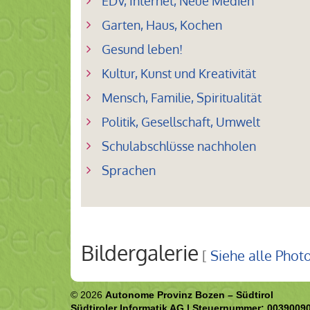
EDV, Internet, Neue Medien
Garten, Haus, Kochen
Gesund leben!
Kultur, Kunst und Kreativität
Mensch, Familie, Spiritualität
Politik, Gesellschaft, Umwelt
Schulabschlüsse nachholen
Sprachen
Bildergalerie
[
Siehe alle Phot
© 2026
Autonome Provinz Bozen – Südtirol
Südtiroler Informatik AG | Steuernummer: 0039009