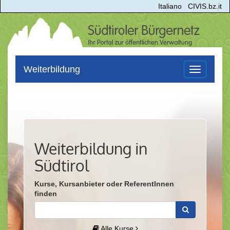
Italiano
CIVIS.bz.it
Weiterbildung
Toggle
navigation
Weiterbildung in
Südtirol
Kurse, Kursanbieter oder ReferentInnen
finden
Alle Kurse