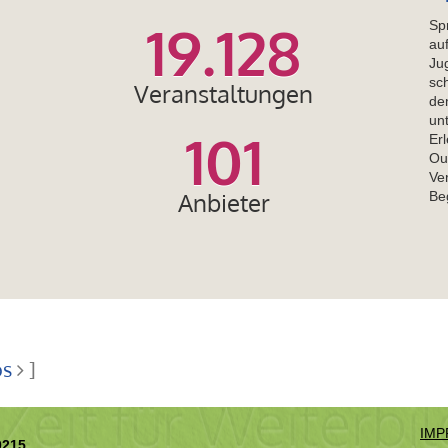
19.128
Sp
au
Ju
sc
Veranstaltungen
de
un
101
Er
Ou
Ve
Anbieter
Be
os
]
IMP
0215