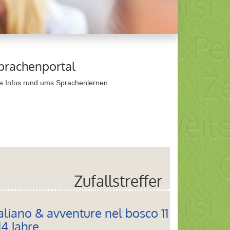
prachenportal
ie Infos rund ums Sprachenlernen
Zufallstreffer
taliano & avventure nel bosco 11
14 Jahre