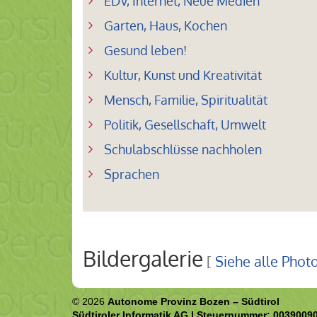
EDV, Internet, Neue Medien
Garten, Haus, Kochen
Gesund leben!
Kultur, Kunst und Kreativität
Mensch, Familie, Spiritualität
Politik, Gesellschaft, Umwelt
Schulabschlüsse nachholen
Sprachen
Bildergalerie
[
Siehe alle Phot
© 2026
Autonome Provinz Bozen – Südtirol
Südtiroler Informatik AG | Steuernummer: 0039009