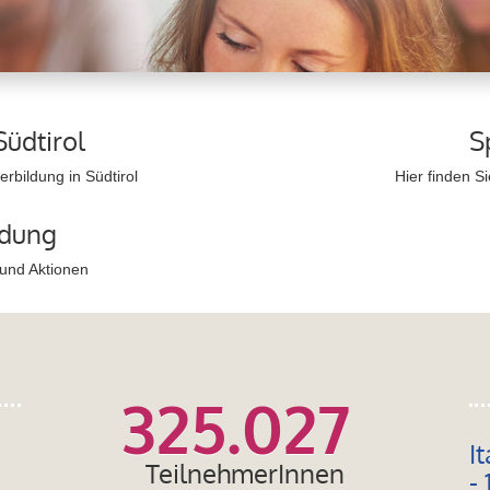
Südtirol
S
rbildung in Südtirol
Hier finden S
ldung
 und Aktionen
325.027
I
TeilnehmerInnen
- 