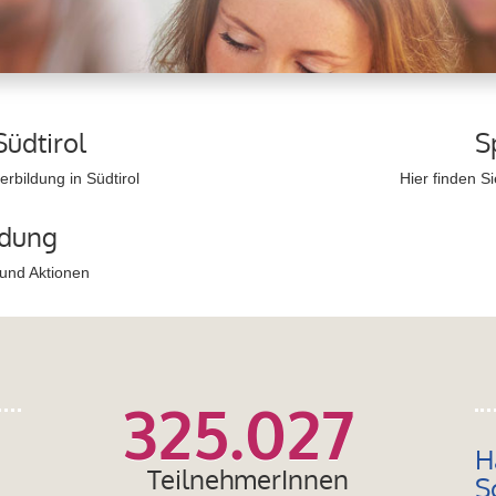
Südtirol
S
rbildung in Südtirol
Hier finden S
ldung
 und Aktionen
325.027
H
TeilnehmerInnen
S