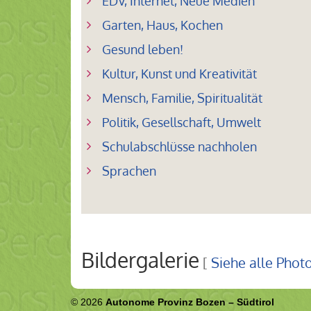
EDV, Internet, Neue Medien
Garten, Haus, Kochen
Gesund leben!
Kultur, Kunst und Kreativität
Mensch, Familie, Spiritualität
Politik, Gesellschaft, Umwelt
Schulabschlüsse nachholen
Sprachen
Bildergalerie
[
Siehe alle Phot
© 2026
Autonome Provinz Bozen – Südtirol