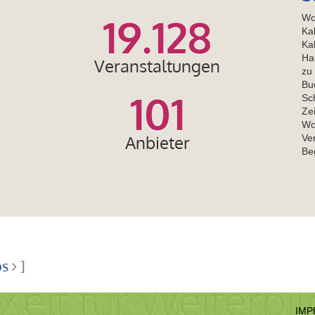
19.128
Wo
Ka
Ka
Ha
Veranstaltungen
zu
Bu
101
Sch
Ze
Wo
Anbieter
Ver
Be
os
]
IMP