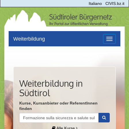
Italiano
CIVIS.bz.it
Weiterbildung
Toggle
navigation
Weiterbildung in
Südtirol
Kurse, Kursanbieter oder ReferentInnen
finden
Alle Kurse