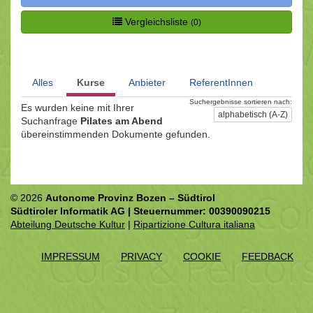
Vergleichsliste
(0)
Alles
Kurse
Anbieter
ReferentInnen
Suchergebnisse sortieren nach:
Es wurden keine mit Ihrer
alphabetisch (A-Z)
Suchanfrage
Pilates am Abend
übereinstimmenden Dokumente gefunden.
© 2026
Autonome Provinz Bozen – Südtirol
Südtiroler Informatik AG | Steuernummer: 00390090215
Abteilung Deutsche Kultur
|
Ripartizione Cultura italiana
IMPRESSUM
PRIVACY
COOKIE
FEEDBACK