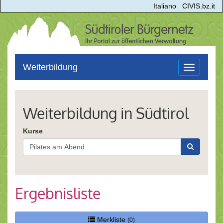
Italiano
CIVIS.bz.it
Weiterbildung
Toggle
navigation
Weiterbildung in Südtirol
Kurse
Ergebnisliste
Merkliste
(0)