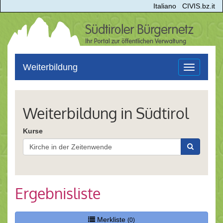
Italiano
CIVIS.bz.it
Weiterbildung
Toggle
navigation
Weiterbildung in Südtirol
Kurse
Ergebnisliste
Merkliste
(0)