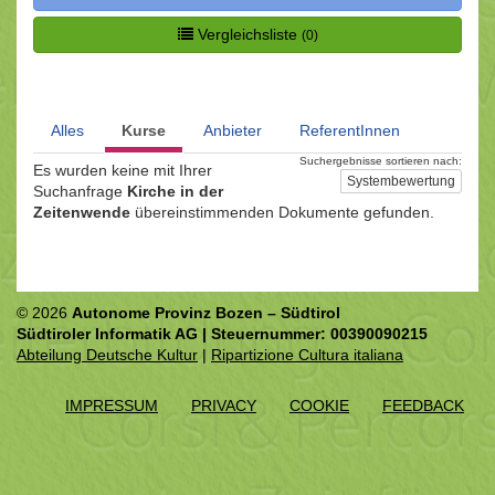
Vergleichsliste
(0)
Alles
Kurse
Anbieter
ReferentInnen
Suchergebnisse sortieren nach:
Es wurden keine mit Ihrer
Systembewertung
Suchanfrage
Kirche in der
Zeitenwende
übereinstimmenden Dokumente gefunden.
© 2026
Autonome Provinz Bozen – Südtirol
Südtiroler Informatik AG | Steuernummer: 00390090215
Abteilung Deutsche Kultur
|
Ripartizione Cultura italiana
IMPRESSUM
PRIVACY
COOKIE
FEEDBACK