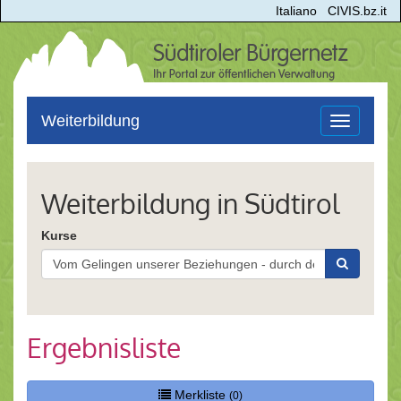
Italiano
CIVIS.bz.it
Weiterbildung
Toggle
navigation
Weiterbildung in Südtirol
Kurse
Ergebnisliste
Merkliste
(0)