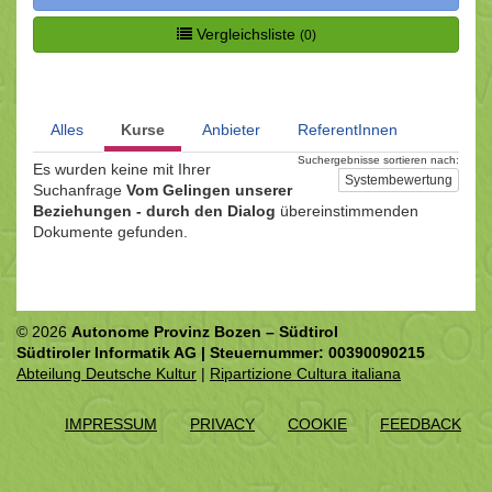
Vergleichsliste
(0)
Alles
Kurse
Anbieter
ReferentInnen
Suchergebnisse sortieren nach:
Es wurden keine mit Ihrer
Systembewertung
Suchanfrage
Vom Gelingen unserer
Beziehungen - durch den Dialog
übereinstimmenden
Dokumente gefunden.
© 2026
Autonome Provinz Bozen – Südtirol
Südtiroler Informatik AG | Steuernummer: 00390090215
Abteilung Deutsche Kultur
|
Ripartizione Cultura italiana
IMPRESSUM
PRIVACY
COOKIE
FEEDBACK