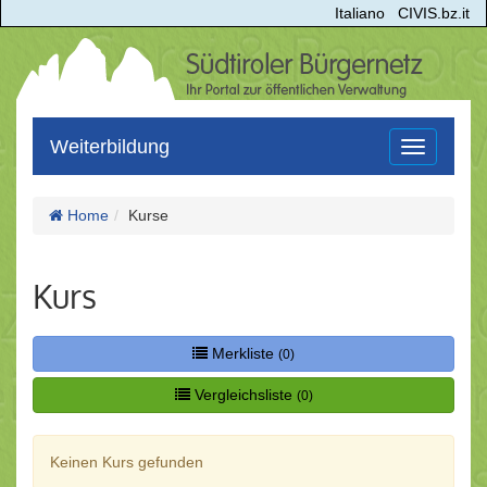
Italiano
CIVIS.bz.it
Weiterbildung
Toggle
navigation
Home
Kurse
Kurs
Merkliste
(0)
Vergleichsliste
(0)
Keinen Kurs gefunden