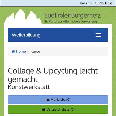
Italiano
CIVIS.bz.it
Weiterbildung
Toggle
navigation
Home
Kurse
Collage & Upcycling leicht
gemacht
Kunstwerkstatt
Merkliste
(0)
Vergleichsliste
(0)