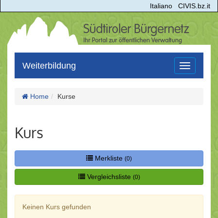
Italiano
CIVIS.bz.it
Weiterbildung
Toggle
navigation
Home
Kurse
Kurs
Merkliste
(0)
Vergleichsliste
(0)
Keinen Kurs gefunden