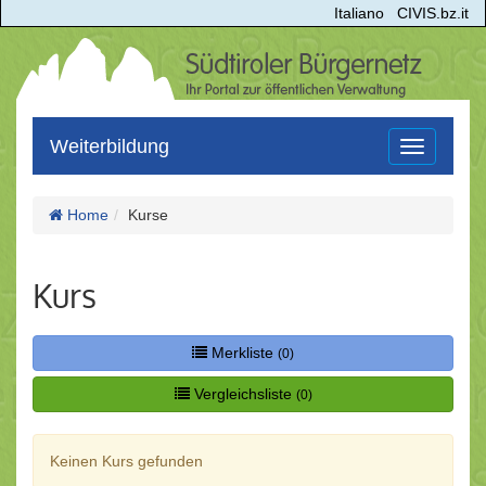
Italiano
CIVIS.bz.it
Weiterbildung
Toggle
navigation
Home
Kurse
Kurs
Merkliste
(0)
Vergleichsliste
(0)
Keinen Kurs gefunden