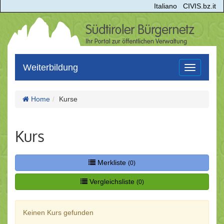
Italiano
CIVIS.bz.it
Weiterbildung
Toggle
navigation
Home
Kurse
Kurs
Merkliste
(0)
Vergleichsliste
(0)
Keinen Kurs gefunden