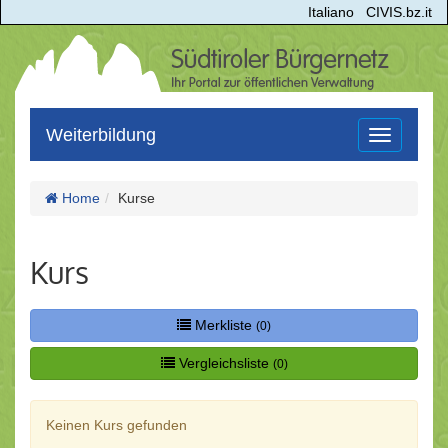
Italiano
CIVIS.bz.it
Weiterbildung
Toggle
navigation
Home
Kurse
Kurs
Merkliste
(0)
Vergleichsliste
(0)
Keinen Kurs gefunden