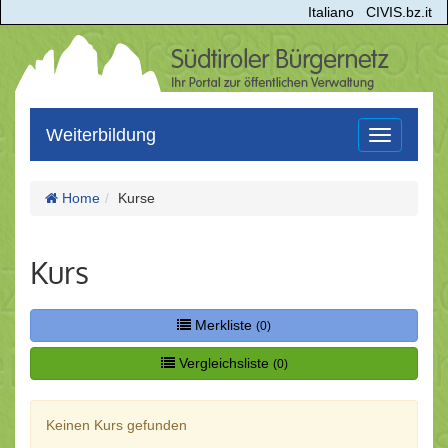
Italiano
CIVIS.bz.it
Weiterbildung
Toggle
navigation
Home
Kurse
Kurs
Merkliste
(0)
Vergleichsliste
(0)
Keinen Kurs gefunden