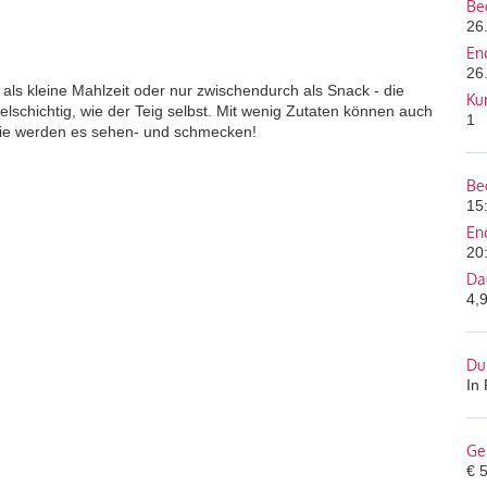
Be
26
En
26
 als kleine Mahlzeit oder nur zwischendurch als Snack - die
Ku
elschichtig, wie der Teig selbst. Mit wenig Zutaten können auch
1
. Sie werden es sehen- und schmecken!
Be
15
En
20
Da
4,
Du
In
Ge
€ 