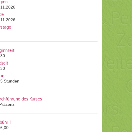
ginn
.11.2026
de
.11.2026
rstage
ginnzeit
:30
dzeit
:30
uer
95 Stunden
rchführung des Kurses
 Präsenz
bühr 1
56,00