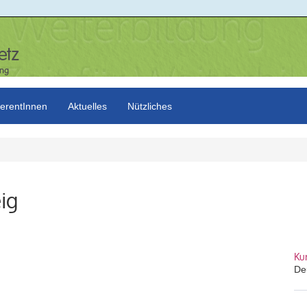
erentInnen
Aktuelles
Nützliches
ig
Ku
De