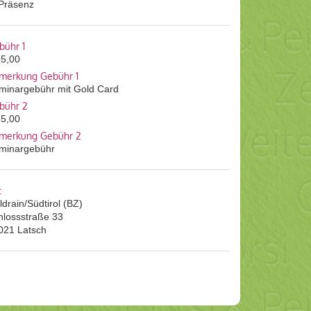
 Präsenz
bühr 1
85,00
merkung Gebühr 1
minargebühr mit Gold Card
bühr 2
85,00
merkung Gebühr 2
minargebühr
t
drain/Südtirol (BZ)
hlossstraße 33
021 Latsch