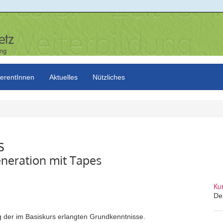
erentInnen
Aktuelles
Nützliches
s
neration mit Tapes
Ku
De
g der im Basiskurs erlangten Grundkenntnisse.