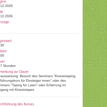
ginn
.12.2026
de
.12.2026
rstage
ginnzeit
:30
dzeit
:00
uer
47 Stunden
merkung zur Dauer
raussetzung: Besuch des Seminars "Kinesiotaping:
nführungskurs für Einsteiger:innen" oder des
minars "Taping für Laien" oder Erfahrung im
gang mit Kinesiotapes
rchführung des Kurses