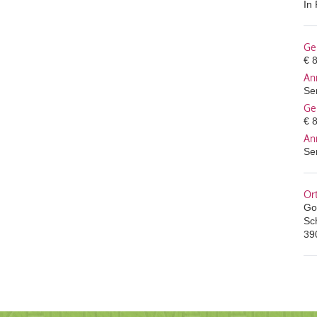
In
Ge
€ 
An
Se
Ge
€ 
An
Se
Or
Gol
Sc
39