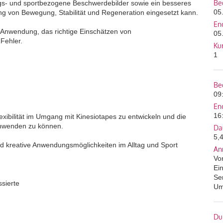
Be
ags- und sportbezogene Beschwerdebilder sowie ein besseres
05
ung von Bewegung, Stabilität und Regeneration eingesetzt kann.
En
r Anwendung, das richtige Einschätzen von
05
Fehler.
Ku
1
Be
09
En
16
exibilität im Umgang mit Kinesiotapes zu entwickeln und die
 anwenden zu können.
Da
5,
nd kreative Anwendungsmöglichkeiten im Alltag und Sport
An
Vo
Ei
Se
ssierte
Um
Du