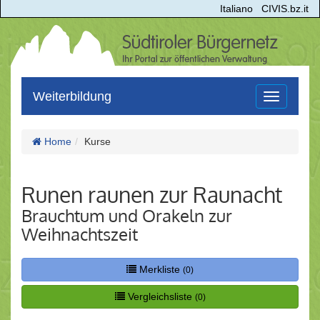
Italiano
CIVIS.bz.it
Weiterbildung
Toggle
navigation
Home
Kurse
Runen raunen zur Raunacht
Brauchtum und Orakeln zur
Weihnachtszeit
Merkliste
(0)
Vergleichsliste
(0)