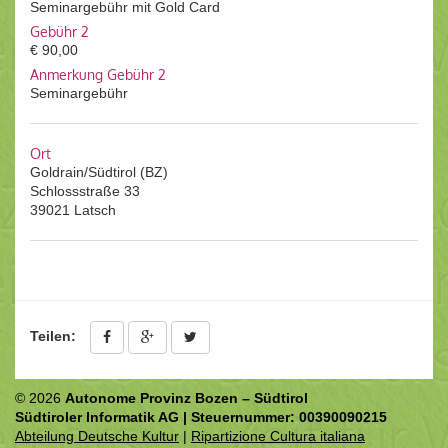
Seminargebühr mit Gold Card
Gebühr 2
€ 90,00
Anmerkung Gebühr 2
Seminargebühr
Ort
Goldrain/Südtirol (BZ)
Schlossstraße 33
39021 Latsch
Teilen:
© 2026
Autonome Provinz Bozen – Südtirol
Südtiroler Informatik AG | Steuernummer: 00390090215
Abteilung Deutsche Kultur
|
Ripartizione Cultura italiana