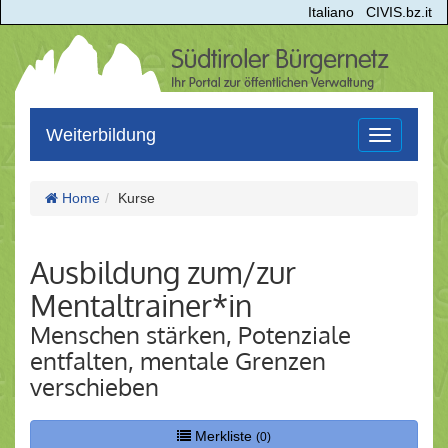
Italiano
CIVIS.bz.it
Weiterbildung
Toggle
navigation
Home
Kurse
Ausbildung zum/zur
Mentaltrainer*in
Menschen stärken, Potenziale
entfalten, mentale Grenzen
verschieben
Merkliste
(0)