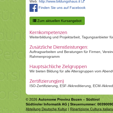
Web:
http://www.bildungshaus.it
Finden Sie uns auf Facebook
Zum aktuellen Kursangebot
Kernkompetenzen
Weiterbildung und Projektarbeit, Tagungsanbieter f
Zusätzliche Dienstleistungen:
Auftragsarbeiten und Beratungen für Firmen, Verein
Rahmenprogramm
Hauptsächliche Zielgruppen
Wir bieten Bildung für alle Altersgruppen vom Abend
Zertifizierung(en)
ISO-Zertifizierung, ESF-Akkreditierung, ECM-Akkred
© 2026
Autonome Provinz Bozen – Südtirol
Südtiroler Informatik AG | Steuernummer: 0039009
Abteilung Deutsche Kultur
|
Ripartizione Cultura italian