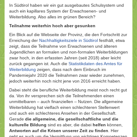
In Südtirol haben wir ein gut ausgebautes Schulsystem und
auch ein kapillares System der Erwachsenen- und
Weiterbildung. Also alles im grünen Bereich?
Teilnahme weiterhin hoch aber gesunken
Ein Blick auf die Webseite der Provinz, die den Fortschritt zur
Erreichung der
Nachhaltigkeitsziele in Südtirol
festhält, etwa
zeigt, dass die Teilnahme von Erwachsenen und älteren
Jugendlichen an formalen und non-formalen Weiterbildungen
zwar hoch, in den erfassten Jahren (seit 2018) aber leicht
zurück gegangen ist. Auch die
Statistikdaten des Amtes für
Weiterbildung
zeigen, dass nach dem Einbruch im
Pandemiejahr 2020 die Teilnahmen zwar wieder zunehmen,
jedoch weiterhin noch nicht jene von 2016 erreicht haben.
Dabei steht die berufliche Weiterbildung meist noch recht gut
da. Von ihr versprechen sich die Teilnehmenden einen
unmittelbaren – auch finanziellen – Nutzen. Die allgemeine
Weiterbildung hat vielfach einen schlechteren Stellenwert
und auch ein schlechteres Ansehen in der Gesellschaft.
Gerade
die allgemeine, die gesellschaftliche und die
kulturelle Bildung
sind es aber, die dabei
helfen
können,
Antworten auf die Krisen unserer Zeit zu finden
. Hier
geht es auch um die Vermittlung von wichtigen Kompetenzen