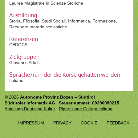
Laurea Magistrale in Scienze Storiche
Ausbildung
Storia, Filosofia, Studi Sociali, Informatica, Formazione,
Recupero materie scolastiche
Referenzen
CEDOCS
Zielgruppen
Giovani e Adulti
Sprache/n, in der die Kurse gehalten werden
Italiano
© 2026
Autonome Provinz Bozen – Südtirol
Südtiroler Informatik AG | Steuernummer: 00390090215
Abteilung Deutsche Kultur
|
Ripartizione Cultura italiana
IMPRESSUM
PRIVACY
COOKIE
FEEDBACK