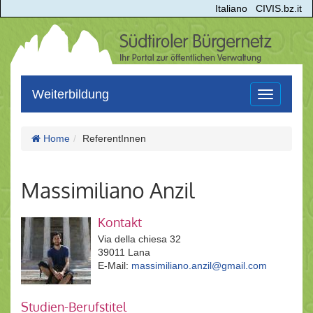
Italiano
CIVIS.bz.it
Weiterbildung
Toggle
navigation
Home
ReferentInnen
Massimiliano Anzil
Kontakt
Via della chiesa 32
39011 Lana
E-Mail:
massimiliano.anzil@gmail.com
Studien-Berufstitel