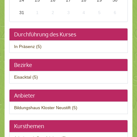
31
1
2
3
4
5
6
Durchführung des Kurses
In Präsenz (5)
Bezirke
Eisacktal (5)
Anbieter
Bildungshaus Kloster Neustift (5)
Kursthemen