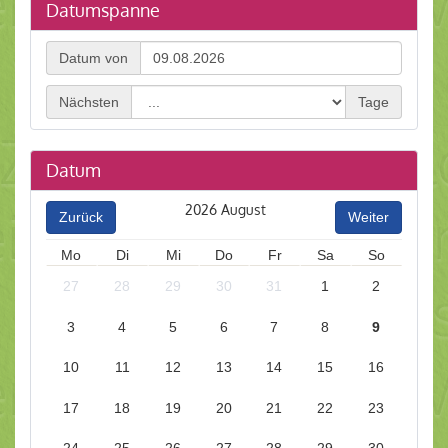
Datumspanne
Datum
Datum von
von
Nächsten
Tage
Datum
2026
August
Zurück
Weiter
Mo
Di
Mi
Do
Fr
Sa
So
27
28
29
30
31
1
2
3
4
5
6
7
8
9
10
11
12
13
14
15
16
17
18
19
20
21
22
23
24
25
26
27
28
29
30