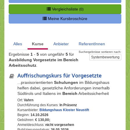
Vergleichsliste
(0)
Meine Kursbroschüre
Alles
Kurse
Anbieter
ReferentInnen
Suchergebnisse sortieren nach:
Ergebnisse
1
-
5
von ungefähr
5
für
Systembewertung
Ausbildung Vorgesetzte im Bereich
Arbeitsschutz
.
Auffrischungskurs für Vorgesetzte
...praxisorientierten
Schulungen
im Bildungshaus
helfen dabei, gesetzliche Anforderungen innerhalb
Südtirols und Italiens im
Bereich
Arbeitssicherheit
Ort:
Vahrn
Durchführung des Kurses:
In Präsenz
Kursanbieter:
Bildungshaus Kloster Neustift
Beginn:
14.10.2026
Gebühren:
€ 130,00;
Anmeldeschluss:
nicht vorgesehen
Publizierungsdatum:
26.05.2026