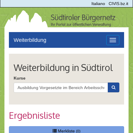
Italiano
CIVIS.bz.it
Weiterbildung
Toggle
navigation
Weiterbildung in Südtirol
Kurse
Ergebnisliste
Merkliste
(0)