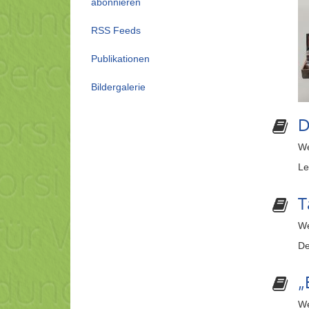
abonnieren
RSS Feeds
Publikationen
Bildergalerie
D
We
Le
T
We
De
„
We