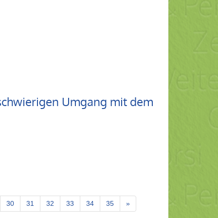
m schwierigen Umgang mit dem
30
31
32
33
34
35
»