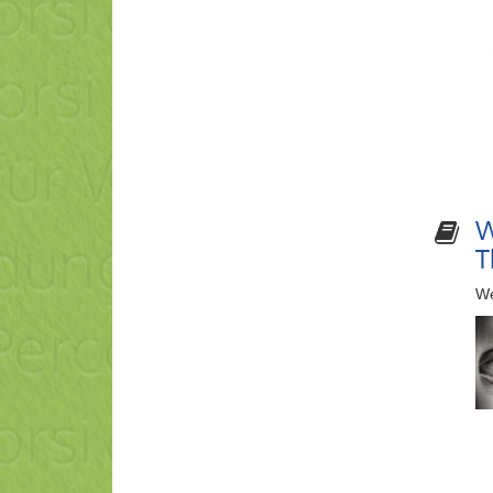
W
T
We