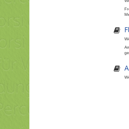
We
Fr
Me
F
We
Am
ge
A
We