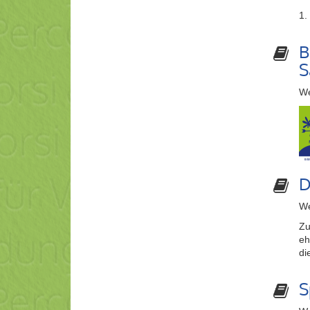
1.
B
S
We
D
We
Zu
eh
di
S