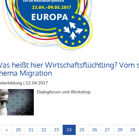
as heißt hier Wirtschaftsflüchtling? Vo
hema Migration
iterbildung | 12.04.2017
Dialogforum und Workshop
(current)
«
20
21
22
23
24
25
26
27
28
29