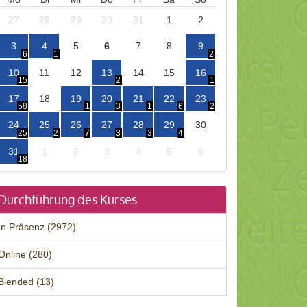
27
28
29
30
31
1
2
3
4
5
6
7
8
9
6
1
2
10
11
12
13
14
15
16
15
2
1
17
18
19
20
21
22
23
58
1
3
1
6
2
24
25
26
27
28
29
30
25
2
7
3
3
4
31
1
2
3
4
5
6
18
Durchführung des Kurses
In Präsenz (2972)
Online (280)
Blended (13)