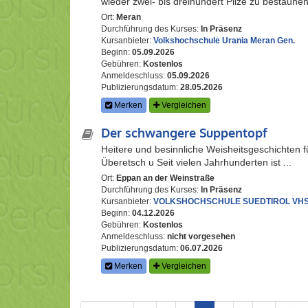
wieder zwei- bis dreihundert Pilze zu bestaunen!
Ort:
Meran
Durchführung des Kurses:
In Präsenz
Kursanbieter:
Volkshochschule Urania Meran Gen.
Beginn:
05.09.2026
Gebühren:
Kostenlos
Anmeldeschluss:
05.09.2026
Publizierungsdatum:
28.05.2026
Merken
Vergleichen
Der schwangere Suppentopf
Heitere und besinnliche Weisheitsgeschichten 
Überetsch u Seit vielen Jahrhunderten ist ...
Ort:
Eppan an der Weinstraße
Durchführung des Kurses:
In Präsenz
Kursanbieter:
VOLKSHOCHSCHULE SUEDTIROL VHS
Beginn:
04.12.2026
Gebühren:
Kostenlos
Anmeldeschluss:
nicht vorgesehen
Publizierungsdatum:
06.07.2026
Merken
Vergleichen