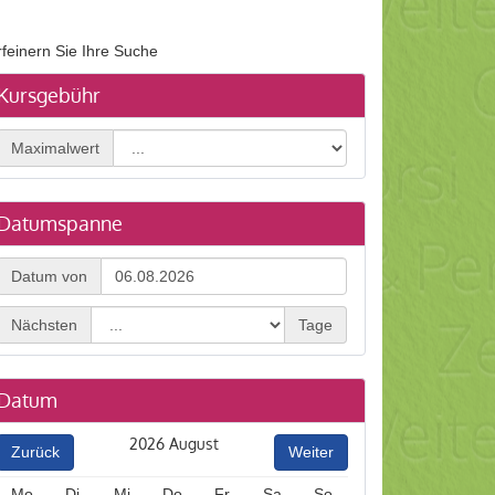
rfeinern Sie Ihre Suche
Kursgebühr
Maximalwert
Datumspanne
Datum
Datum von
von
Nächsten
Tage
Datum
2026
August
Zurück
Weiter
Mo
Di
Mi
Do
Fr
Sa
So