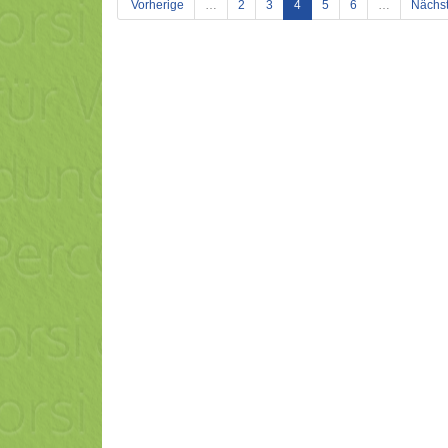
(current)
Vorherige
…
2
3
4
5
6
…
Nächs