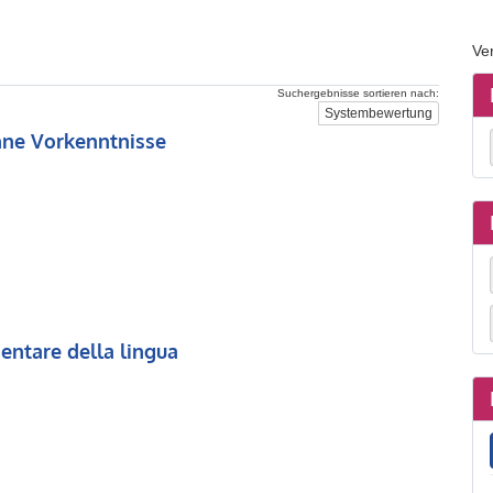
Ve
n
Suchergebnisse sortieren nach:
Systembewertung
hne Vorkenntnisse
entare della lingua