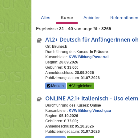
Alles
Kurse
Anbieter
ReferentInne
Ergebnisse
31
-
40
von ungefähr
3265
.
A1.2+ Deutsch für AnfängerInnen o
Ort:
Bruneck
Durchführung des Kurses:
In Präsenz
Kursanbieter:
KVW Bildung Pustertal
Beginn:
28.09.2026
Gebühren:
€ 33,00;
Anmeldeschluss:
28.09.2026
Publizierungsdatum:
01.07.2026
Merken
Vergleichen
ONLINE A2.1+ Italienisch - Uso elem
Durchführung des Kurses:
Online
Kursanbieter:
KVW Bildung Vinschgau
Beginn:
05.10.2026
Gebühren:
€ 33,00;
Anmeldeschluss:
05.10.2026
Publizierungsdatum:
01.07.2026