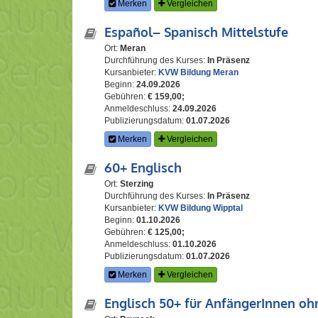
Merken
Vergleichen
Español– Spanisch Mittelstufe
Ort:
Meran
Durchführung des Kurses:
In Präsenz
Kursanbieter:
KVW Bildung Meran
Beginn:
24.09.2026
Gebühren:
€ 159,00;
Anmeldeschluss:
24.09.2026
Publizierungsdatum:
01.07.2026
Merken
Vergleichen
60+ Englisch
Ort:
Sterzing
Durchführung des Kurses:
In Präsenz
Kursanbieter:
KVW Bildung Wipptal
Beginn:
01.10.2026
Gebühren:
€ 125,00;
Anmeldeschluss:
01.10.2026
Publizierungsdatum:
01.07.2026
Merken
Vergleichen
Englisch 50+ für AnfängerInnen oh