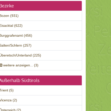
Bezirke
Bozen (931)
Eisacktal (622)
Burggrafenamt (456)
Salten/Schlern (257)
Überetsch/Unterland (225)
weitere anzeigen... (3)
Außerhalb Südtirols
Trient (5)
Vicenza (2)
Österreich (2)