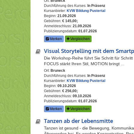
Ort:
Bruneck
Durchführung des Kurses:
In Präsenz
Kursanbieter:
KVW Bildung Pustertal
Beginn:
21.09.2026
Gebühren:
€ 145,00;
Anmeldeschluss:
21.09.2026
Publizierungsdatum:
01.07.2026
Merken
Vergleichen
Visual Storytelling mit dem Smart
Die Workshop-Reihe führt Sie Schritt für Schrit
FOCUS stärkt Ihren Stil, MOTION bringt ...
Ort:
Bruneck
Durchführung des Kurses:
In Präsenz
Kursanbieter:
KVW Bildung Pustertal
Beginn:
09.10.2026
Gebühren:
€ 256,00;
Anmeldeschluss:
09.10.2026
Publizierungsdatum:
01.07.2026
Merken
Vergleichen
Tanzen ab der Lebensmitte
Tanzen ist gesund - die Bewegung, Kommunika
Älterwerden bei. Es werden Konzentration, Reakt